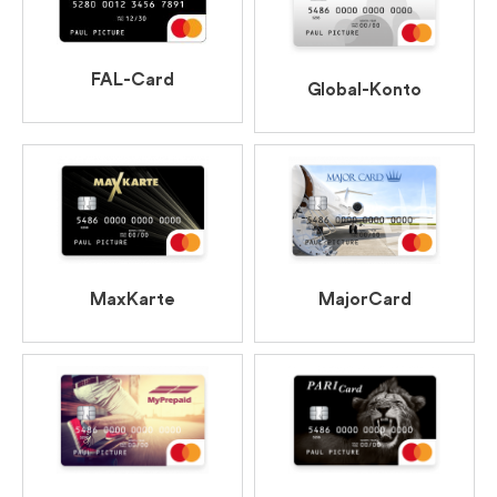
FAL-Card
Global-Konto
MaxKarte
MajorCard