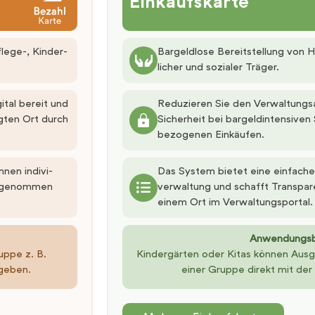
Einkaufskarte
lege-, Kinder-
Bargeldlose Bereitstellung von H
licher und sozialer Träger.
ital bereit und
Reduzieren Sie den Verwaltungs
gten Ort durch
Sicherheit bei bargeld­inten­siv
bezogenen Einkäufen.
nen indivi­
Das System bietet eine einfache
orgenommen
ver­waltung und schafft Transpa
einem Ort im Verwaltungsportal.
Anwendungsbe
uppe z. B.
Kindergärten oder Kitas können Ausga
sgeben.
einer Gruppe direkt mit der 