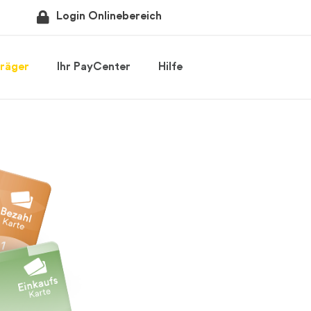
Login Onlinebereich
räger
Ihr PayCenter
Hilfe