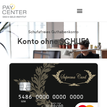
Schufafreies Guthabenkonto
Konto ohne SCHUFA