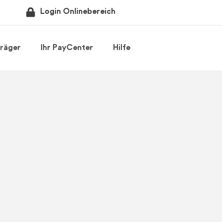
Login Onlinebereich
räger
Ihr PayCenter
Hilfe